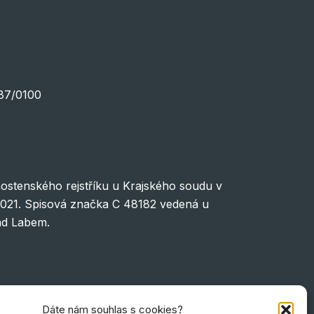
287/0100
ostenského rejstříku u Krajského soudu v
2021. Spisová značka C 48182 vedená u
ad Labem.
Dáte nám souhlas s cookies?