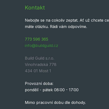
Kontakt
Nebojte se na cokoliv zeptat. Ať už chcete 
máte otázku. Rádi vám odpovíme.
773 596 365
info@buildguild.cz
Build Guild s.r.o.
Vinohradská 778
434 01 Most 1
Provozní doba:
pondělí - pátek 08:00 - 17:00
Mimo pracovní dobu dle dohody.