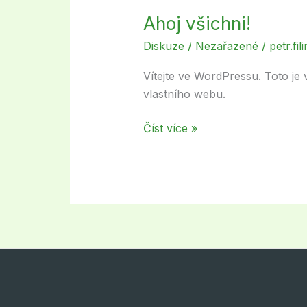
Ahoj všichni!
Ahoj
všichni!
Diskuze
/
Nezařazené
/
petr.fi
Vítejte ve WordPressu. Toto je
vlastního webu.
Číst více »