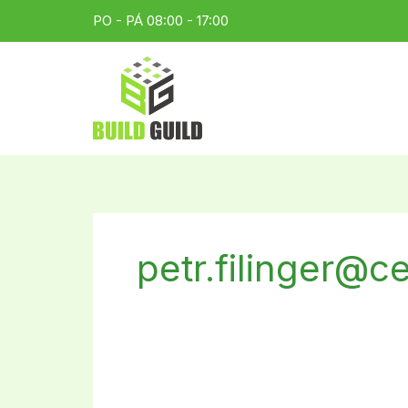
Přeskočit
PO - PÁ 08:00 - 17:00
na
obsah
petr.filinger@c